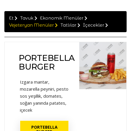
Et
Tavuk
Ekonomik Menüler
Vejeteryan Menüler
Tatlılar
İçecekler
PORTEBELLA
BURGER
Izgara mantar,
mozarella peyniri, pesto
sos yeşillik, domates,
soğan yanında patates,
içecek
PORTEBELLA