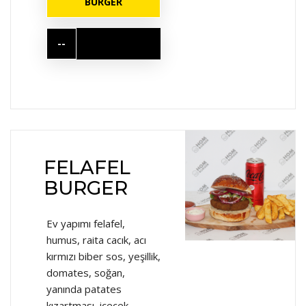
BURGER
--
FELAFEL
BURGER
Ev yapımı felafel,
humus, raita cacık, acı
kırmızı biber sos, yeşillik,
domates, soğan,
yanında patates
kızartması, içecek