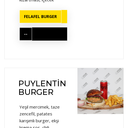
FELAFEL BURGER
--
PUYLENTİN
BURGER
Yeşil mercimek, taze
zencefil, patates
karışımlı burger, ekşi
krema sos, chili