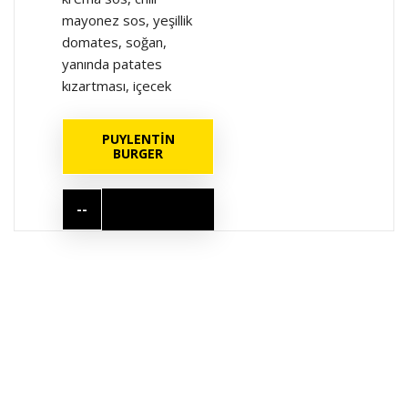
mayonez sos, yeşillik
domates, soğan,
yanında patates
kızartması, içecek
PUYLENTİN
BURGER
--